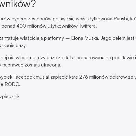
owników?
orów cyberprzestępców pojawił się wpis użytkownika Ryushi, któr
ę ponad 400 milionów użytkowników Twittera.
zantażuje właściciela platformy – Elona Muska. Jego celem jest
skanie bazy.
nej nie wiadomo, czy baza została spreparowana na podstawie 
 naprawdę została utracona.
yciek Facebook musiał zapłacić karę 276 milionów dolarów ze 
cję RODO.
zpiecznik