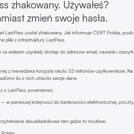
ss zhakowany. Używałeś?
miast zmień swoje hasła.
ł LastPass został zhakowany. Jak informuje CERT Polska, podc
e pliki z infrastruktury LastPass.
 za atakiem uzyskały dostęp do adresów email, nazwisk i zaszy
nej z menedżera korzysta około 33 milionów użytkowników. Na 
adomo ilu z nich utraciło swoje dane.
sz z LastPass, powinieneś:
 – w pierwszej kolejności do bankowości elektronicznej, poczty,
zytelnianie dwuskładnikowe tam gdzie to możliwe.
 Polska