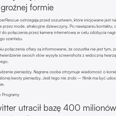
 groźnej formie
berRescue ostrzegają przed oszustwem, które inicjowane jest 
ie przez mode, atrakcyjne dziewczyny. Po nawiązaniu kontaktu, o
st do połączenia przez kamerę internetową w celu zdobycia nag
go szantażu.
u połączenia ofiary są informowane, że oszustka nie jest tym, z
twierdzenie swoich słów wysyła screenshota z widoczną twarzą
ego.
udzenie pieniędzy. Nagrana osoba otrzymuje wiadomość o koni
ślonej kwoty pieniędzy. Jeśli tego nie zrobi – filmik ma być udos
ie.
e Programy
itter utracił bazę 400 milionó