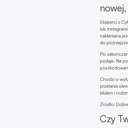
nowej,
Eksperci z Cy
lub Instagram
nakłaniana je
do późniejsze
Po zakończeni
podaje. Na po
poszkodowan
Chodzi o wył
przelania okre
bliskim i rodzin
Źródło: Dobr
Czy Tw