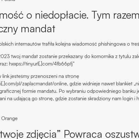
ość o niedopłacie. Tym razem
czny mandat
olskich internautów trafiła kolejna wiadomość phishingowa o treś
2023 twoj mandat zostanie przekazany do komornika z tytulu zal
az: hxxps://tinyurl[.]com/4fb66pfj”
w link jesteśmy przenoszeni na stronę
ni[.]com/pl/zaplacmandat/online, gdzie widnieje nawet blankiet „
 graficznej formie mandatu. Po wybraniu odpowiedniego banku 
ni na udającą go stronę, gdzie zostanie skradziony nam login i 
 Orange
woje zdjęcia” Powraca oszust