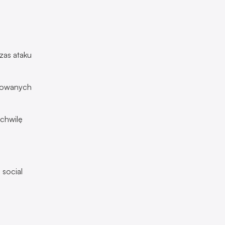
zas ataku
frowanych
chwilę
 social