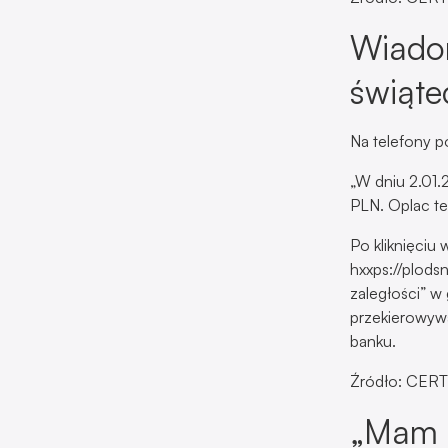
Wiadom
świąte
Na telefony p
„W dniu 2.01.
PLN. Oplac ter
Po kliknięciu 
hxxps://plods
zaległości” w
przekierowywa
banku.
Źródło: CERT
„Mam t