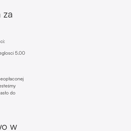
 za
ci:
eglosci 5.00
nieopłaconej
jesteśmy
hasło do
wo w