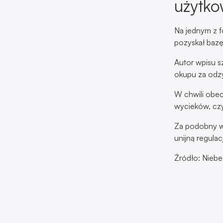
użytk
Na jednym z f
pozyskał baz
Autor wpisu s
okupu za odzy
W chwili obec
wycieków, czy
Za podobny w
unijną regula
Źródło: Niebe