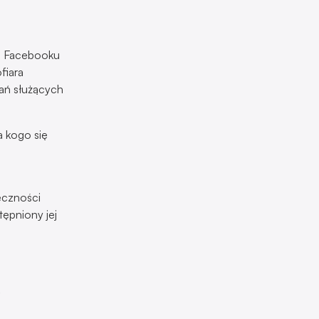
na Facebooku
fiara
rań służących
a kogo się
eczności
tępniony jej
w