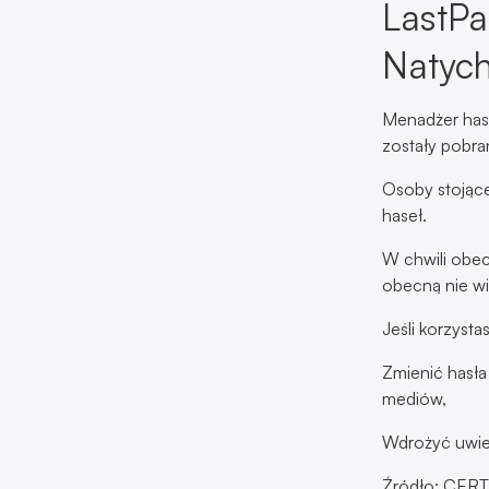
LastPa
Natych
Menadżer hase
zostały pobran
Osoby stojące
haseł.
W chwili obec
obecną nie wi
Jeśli korzysta
Zmienić hasła
mediów,
Wdrożyć uwier
Źródło: CERT