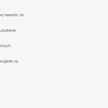
y twierdzi, że
 uzyskanie
innych
względu na