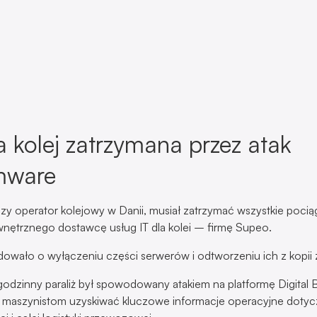
 kolej zatrzymana przez atak
mware
zy operator kolejowy w Danii, musiał zatrzymać wszystkie pocią
wnętrznego dostawcę usług IT dla kolei – firmę Supeo.
wało o wyłączeniu części serwerów i odtworzeniu ich z kopii
ugodzinny paraliż był spowodowany atakiem na platformę Digital 
 maszynistom uzyskiwać kluczowe informacje operacyjne dotyc