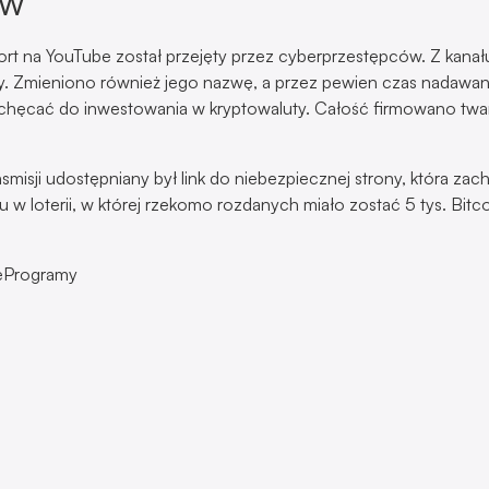
ów
rt na YouTube został przejęty przez cyberprzestępców. Z kanał
my. Zmieniono również jego nazwę, a przez pewien czas nadawan
achęcać do inwestowania w kryptowaluty. Całość firmowano twa
smisji udostępniany był link do niebezpiecznej strony, która zac
u w loterii, w której rzekomo rozdanych miało zostać 5 tys. Bitco
eProgramy