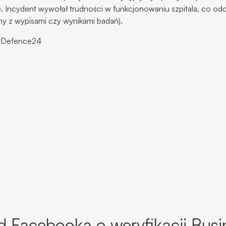
 Facebooka o weryfikacji Busi
ra? To oszustwo!
ów zaczęły trafiać SMS-y o konieczności weryfikacji numeru t
odem potwierdzenia numeru jest „utrzymanie aktywności” usłu
liknięciu w link załączony do wiadomości użytkownik przenoszon
należy wpisać swój numer telefonu. Może skutkować to przejęc
z przestępców lub wykorzystaniem numeru telefonu do dalszych
erskich i phishingowych.
 Orange