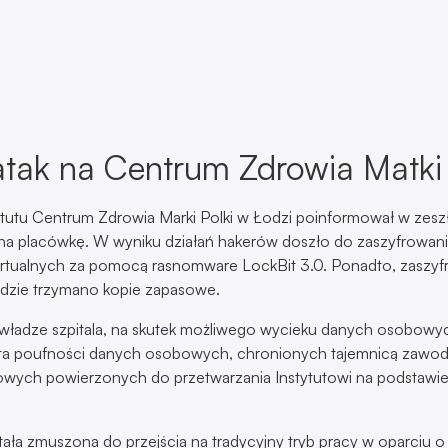
tak na Centrum Zdrowia Matki 
ytutu Centrum Zdrowia Marki Polki w Łodzi poinformował w zes
na placówkę. W wyniku działań hakerów doszło do zaszyfrowan
rtualnych za pomocą rasnomware LockBit 3.0. Ponadto, zaszy
gdzie trzymano kopie zapasowe.
 władze szpitala, na skutek możliwego wycieku danych osobow
ata poufności danych osobowych, chronionych tajemnicą zawod
ych powierzonych do przetwarzania Instytutowi na podstawie 
ała zmuszona do przejścia na tradycyjny tryb pracy w oparciu 
 Incydent wywołał trudności w funkcjonowaniu szpitala, co odc
emy z wypisami czy wynikami badań).
rDefence24