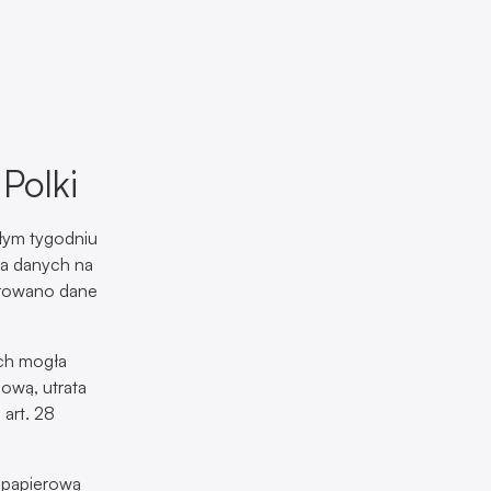
Polki
złym tygodniu
ia danych na
frowano dane
ych mogła
ową, utrata
art. 28
o papierową
zuli pacjenci