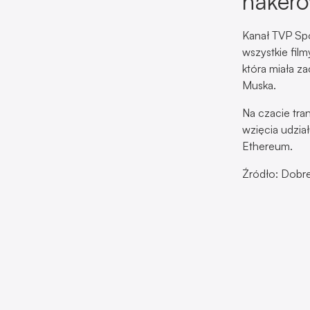
haker
Kanał TVP Spo
wszystkie fil
która miała z
Muska.
Na czacie tran
wzięcia udział
Ethereum.
Źródło: Dobr