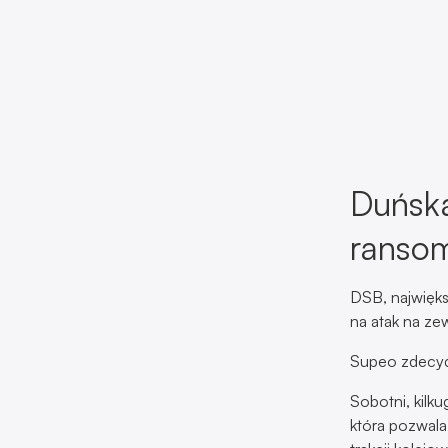
Duńska
ranso
DSB, najwięks
na atak na ze
Supeo zdecydo
Sobotni, kilk
która pozwala