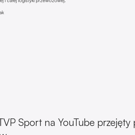
wej i całej logistyki przewozowej.
ak
TVP Sport na YouTube przejęty 