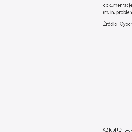
SMS od
Manage
Do użytkownik
Pozornym pow
Manager. Po k
stronę gdzie 
do konta prze
kampanii spam
Źródło: CERT