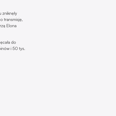
u zniknęły
o transmisję,
rzą Elona
hęcała do
inów i 50 tys.