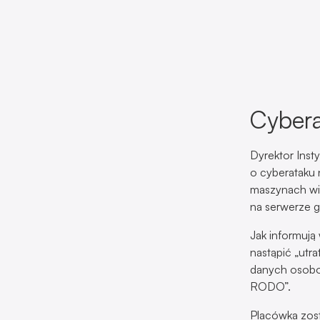
Cybera
Dyrektor Inst
o cyberataku 
maszynach wi
na serwerze 
Jak informują
nastąpić „utr
danych osobow
RODO”.
Placówka zost
dokumentację.
(m. in. probl
Żródło: Cybe