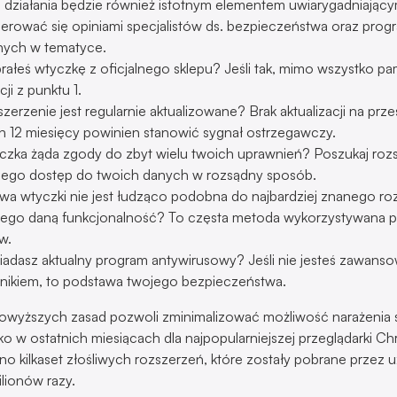
j działania będzie również istotnym elementem uwiarygadniającym
ierować się opiniami specjalistów ds. bezpieczeństwa oraz prog
ych w tematyce.
ałeś wtyczkę z oficjalnego sklepu? Jeśli tak, mimo wszystko pam
cji z punktu 1.
zerzenie jest regularnie aktualizowane? Brak aktualizacji na prze
h 12 miesięcy powinien stanowić sygnał ostrzegawczy.
czka żąda zgody do zbyt wielu twoich uprawnień? Poszukaj rozs
ącego dostęp do twoich danych w rozsądny sposób.
wa wtyczki nie jest łudząco podobna do najbardziej znanego ro
cego daną funkcjonalność? To częsta metoda wykorzystywana p
w.
iadasz aktualny program antywirusowy? Jeśli nie jesteś zawan
nikiem, to podstawa twojego bezpieczeństwa.
owyższych zasad pozwoli zminimalizować możliwość narażenia s
lko w ostatnich miesiącach dla najpopularniejszej przeglądarki C
no kilkaset złośliwych rozszerzeń, które zostały pobrane przez
ilionów razy.