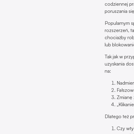
codziennej pr
poruszania si
Popularnym sp
rozszerzeń, t
chociażby rob
lub blokowani
Tak jak w pr
uzyskania dos
na:
Nadmier
Fałszow
Zmianę 
„Klikani
Dlatego też pr
Czy wty