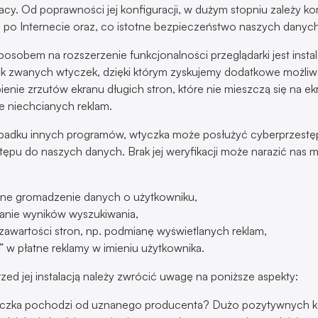
acy. Od poprawności jej konfiguracji, w dużym stopniu zależy ko
ę po Internecie oraz, co istotne bezpieczeństwo naszych danych
osobem na rozszerzenie funkcjonalności przeglądarki jest insta
ak zwanych wtyczek, dzięki którym zyskujemy dodatkowe możliwo
ienie zrzutów ekranu długich stron, które nie mieszczą się na ek
e niechcianych reklam.
zypadku innych programów, wtyczka może posłużyć cyberprzest
tępu do naszych danych. Brak jej weryfikacji może narazić nas 
ne gromadzenie danych o użytkowniku,
anie wyników wyszukiwania,
zawartości stron, np. podmianę wyświetlanych reklam,
e” w płatne reklamy w imieniu użytkownika.
zed jej instalacją należy zwrócić uwagę na poniższe aspekty:
czka pochodzi od uznanego producenta? Dużo pozytywnych k