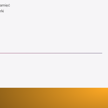
pamięć
rki