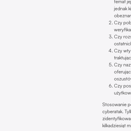
temat je
jednak k
obeznan
Czy pobr
weryfika
Czy rozs
ostatnic
Czy wty
traktuj
Czy naz
oferują
oszustó
Czy pos
użytkow
Stosowanie p
cyberatak. Ty
zidentyfikowa
kilkadziesiąt m