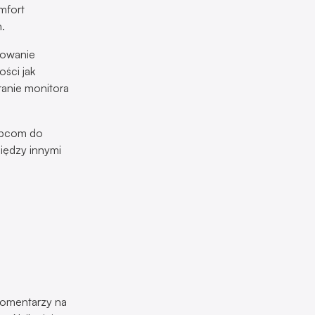
mfort
.
lowanie
ści jak
ranie monitora
ępcom do
między innymi
omentarzy na