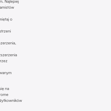
. Najlepiej
ramistów
iętaj o
strzeni
zerzenia,
zszerzenia
rzez
sowanym
ię na
hrome
 użytkowników