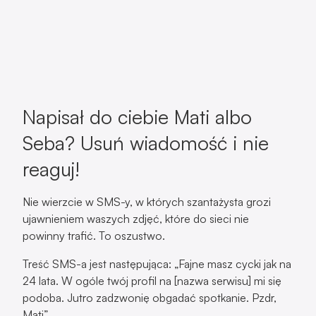
Napisał do ciebie Mati albo
Seba? Usuń wiadomość i nie
reaguj!
Nie wierzcie w SMS-y, w których szantażysta grozi
ujawnieniem waszych zdjęć, które do sieci nie
powinny trafić. To oszustwo.
Treść SMS-a jest następująca: „Fajne masz cycki jak na
24 lata. W ogóle twój profil na [nazwa serwisu] mi się
podoba. Jutro zadzwonię obgadać spotkanie. Pzdr,
Mati”.
Wiadomość skierowana jest głównie do kobiet. SMS
jest scamem i podchodzi od oszustów, którzy
wykorzystują strach i grę na emocjach. Wspomniane
zdjęcia nie istnieją, pod żadnym pozorem nie należy się