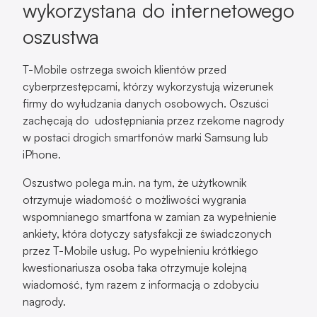
firmy do wyłudzania danych osobowych. Oszuści
zachęcają do udostępniania przez rzekome nagrody
w postaci drogich smartfonów marki Samsung lub
iPhone.
Oszustwo polega m.in. na tym, że użytkownik
otrzymuje wiadomość o możliwości wygrania
wspomnianego smartfona w zamian za wypełnienie
ankiety, która dotyczy satysfakcji ze świadczonych
przez T-Mobile usług. Po wypełnieniu krótkiego
kwestionariusza osoba taka otrzymuje kolejną
wiadomość, tym razem z informacją o zdobyciu
nagrody.
W drugiej wiadomości znajduje się link, który kieruje do
strony z rzekomo wygraną nagrodą. Cyberprzestępcy
liczą na to, że ich ofiara udostępni swoje dane, a także
uwierzy, że musi pokryć koszty dostawy urządzenia.