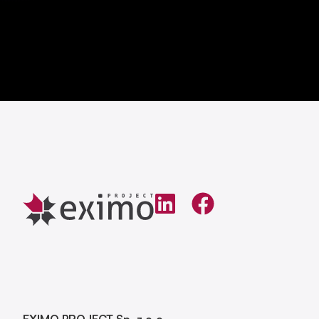
EXIMO PROJECT Sp. z o.o.
ul. Chodkiewicza 61
85-667 Bydgoszcz
Tel. +48 52/ 56 84 420
e-mail:
eximo@eximoproject.pl