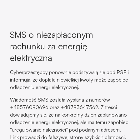
rachunku za energię
elektryczną
Cyberprzestępcy ponownie podszywają się pod PGE i
informują, że dopłata niewielkiej kwoty może zapobiec
odłączeniu energii elektrycznej.
Wiadomość SMS została wysłana z numerów
+48576090696 oraz +48793647562. Z treści
dowiadujemy się, że na konkretny dzień zaplanowano
odłączenie energii elektrycznej, ale ma temu zapobiec
“uregulowanie należności” pod podanym adresem.
Link prowadzi do fałszywej strony szybkich płatności.
Na stronie na którą kierowany jest użytkownik, zostanie
poproszony o podanie danych karty płatniczej lub
zalogowanie się do bankowości elektronicznej.
Formularz jest spreparowany, wszystkie dane trafiają