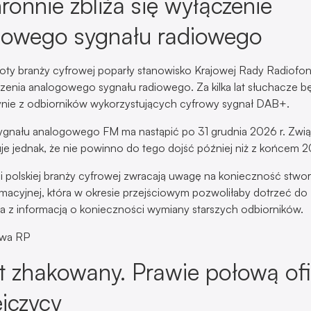
ronnie zbliża się wyłączenie
gowego sygnału radiowego
oty branży cyfrowej poparły stanowisko Krajowej Rady Radiofonii 
zenia analogowego sygnału radiowego. Za kilka lat słuchacze b
ynie z odbiorników wykorzystujących cyfrowy sygnał DAB+.
ygnału analogowego FM ma nastąpić po 31 grudnia 2026 r. Zwi
je jednak, że nie powinno do tego dojść później niż z końcem 2
 polskiej branży cyfrowej zwracają uwagę na konieczność stwor
rmacyjnej, która w okresie przejściowym pozwoliłaby dotrzeć do
 z informacją o konieczności wymiany starszych odbiorników.
owa RP
t zhakowany. Prawie połową ofi
jczycy