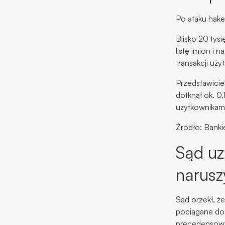
Po ataku hake
Blisko 20 tys
listę imion i
transakcji uży
Przedstawiciel
dotknął ok. 0,
użytkownikami
Źródło: Bankie
Sąd uz
narusz
Sąd orzekł, ż
pociągane do
precedensowy 