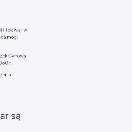
i Telewizji w
ędą mogli
ązek Cyfrowa
030 r.
zenia
ar są