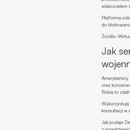
właścicielem 
Platforma zob
do blokowania
Źródło: Wirtu
Jak se
wojenn
Amerykańscy ż
oraz konserwo
Robią to zdaln
Wykorzystują 
konsultacji w
Jak podaje De
z przedstawic