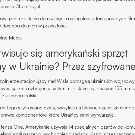
serwisu Chomikuj.pl
owiązana zostanie do usunięcia nielegalnie udostępnionych film
 dostępu do nich w przyszłości.
alne Media
rwisuje się amerykański sprzęt
y w Ukrainie? Przez szyfrowane
ołnierze stacjonujący nad Wisłą pomagają ukraińskim wojskow
wać sprzęt i uzbrojenie, w tym m.in. Javeliny, haubice 155 mm
ie z terenu Polski.
do tego szyfrowane czaty, wysyłają na Ukrainę części zamienne l
 sprawie komponentów, które Ukraińcy sami wytwarzają.
fense One, Amerykanie używają 14 specjalnych czatów do komu
ielami armii naszego wschodniego sąsiada. Każdy przeznaczony j