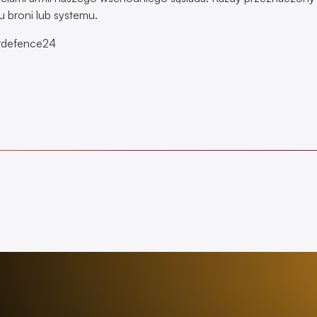
u broni lub systemu.
rdefence24