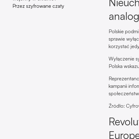
Nieuch
Przez szyfrowane czaty
analo
Polskie podmi
sprawie wyłąc
korzystać jed
Wyłączenie s
Polska wskazu
Reprezentanci
kampanii info
społeczeństwa
Źródło: Cyfr
Revolu
Europe