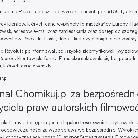
rskim na Revoluta doszło do wycieku danych ponad 50 tys. klien
ięcy klientów, których dane wypłynęły to mieszkańcy Europy. Hak
 nazwisk, adresów e-mail oraz zamieszkania oraz dostęp do szcze
tkowników Revoluta. Hasła, dane z kart czy pieniądze nie zostały
e Revoluta poinformowali, że „szybko zidentyfikowali i wyizolowal
16 proc. klientów platformy. Firma skontaktowała się bezpośredni
, których dane wyciekły.
r.pl
nał Chomikuj.pl za bezpośredn
yciela praw autorskich filmow
e platformy udostępniające nielegalne treści swoich użytkownik
 odpowiedzialności za współsprawstwo bezpośrednie. Wyrok je
i kończy trwający ponad 10 lat spór Stowarzyszenia Filmowców