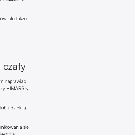
ów, ale także
 czaty
ym naprawiać
 czy HIMARS-y.
ub udzielają
nikowania się
est dla