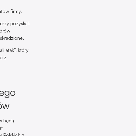
tów firmy.
erzy pozyskali
gółów
 skradzione.
i atak”, który
o z
iego
ców
ów będą
st
 Polskich z