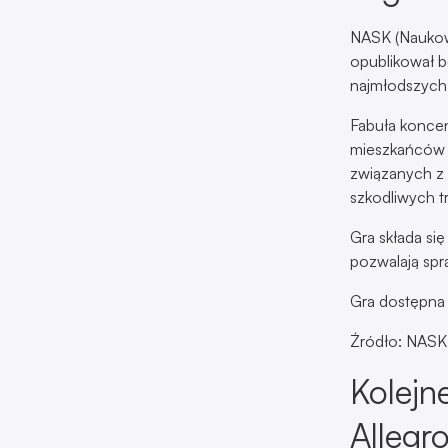
NASK (Naukow
opublikował b
najmłodszych 
Fabuła koncen
mieszkańców c
związanych z
szkodliwych t
Gra składa się
pozwalają spr
Gra dostępna 
Źródło: NASK
Kolejn
Allegr