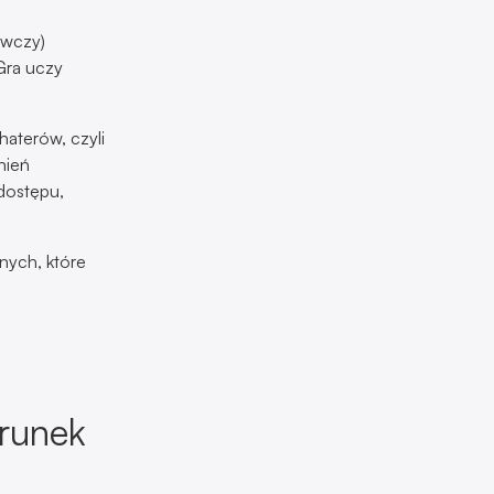
awczy)
Gra uczy
haterów, czyli
nień
dostępu,
znych, które
erunek