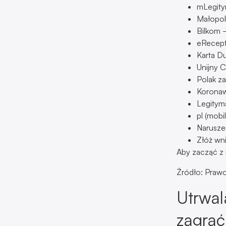
mLegity
Małopol
Bilkom –
eRecept
Karta D
Unijny C
Polak za
Koronawi
Legitym
pl (mobi
Narusze
Złóż wn
Aby zacząć z n
Źródło: Prawo.
Utrwal
zagrać