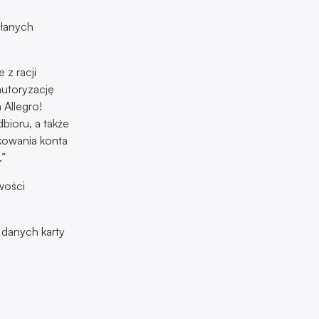
yłanych
z racji
autoryzację
 Allegro!
ioru, a także
okowania konta
.”
wości
 danych karty