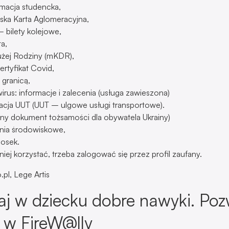
macja studencka,
ska Karta Aglomeracyjna,
 bilety kolejowe,
a,
użej Rodziny (mKDR),
ertyfikat Covid,
 granicą,
rus: informacje i zalecenia (usługa zawieszona)
acja UUT (UUT – ulgowe usługi transportowe).
lny dokument tożsamości dla obywatela Ukrainy)
nia środowiskowe,
iosek.
iej korzystać, trzeba zalogować się przez profil zaufany.
pl, Lege Artis
aj w dziecku dobre nawyki. Po
 w FireW@lly