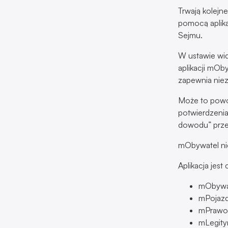
Trwają kolejn
pomocą aplika
Sejmu.
W ustawie wid
aplikacji mOb
zapewnia nie
Może to powo
potwierdzenia
dowodu” przez
mObywatel nie
Aplikacja jes
mObywa
mPojazd
mPrawo 
mLegity