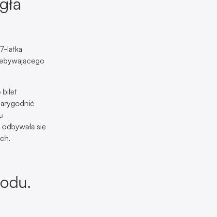
gła
7-latka
rzebywającego
 bilet
wiarygodnić
u
 odbywała się
ych.
odu.