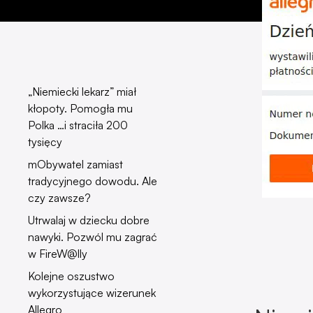
„Niemiecki lekarz” miał
kłopoty. Pomogła mu
Polka …i straciła 200
tysięcy
mObywatel zamiast
tradycyjnego dowodu. Ale
czy zawsze?
Utrwalaj w dziecku dobre
nawyki. Pozwól mu zagrać
w FireW@lly
Kolejne oszustwo
wykorzystujące wizerunek
Allegro