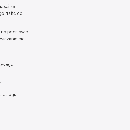
mości za
o trafić do
a na podstawie
wiązanie nie
ikowego
j.
 usługi: