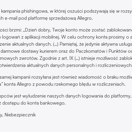
kampania phishingowa, w której oszuści podszywają się w rozs
 e-mail pod platformę sprzedażową Allegro.
ści brzmi: „Dzień dobry, Twoje konto może zostać zablokowane 
 logowań z aplikacji mobilnej. W celu ochrony konta prosimy o 
zenie aktualnych danych. (…) Pamiętaj, że jedynie aktywna usługa
i darmowe dostawy kurierem oraz do Paczkomatów i Punktów odb
mowych zwrotów. Zgodnie z art. IX (…) istnieje możliwość zabl
 potwierdzenia aktualnych danych personalnych i rozliczeniowych
samej kampanii rozsyłana jest również wiadomość o braku możli
a” konta Allegro z powodu rzekomego błędu w rozliczeniach.
pców jest wyłudzenie naszych danych logowania do platformy,
az dostępu do konta bankowego.
, Niebezpiecznik