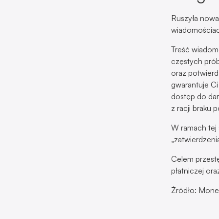
Ruszyła nowa 
wiadomościach
Treść wiadomo
częstych prób
oraz potwierd
gwarantuje C
dostęp do dar
z racji braku
W ramach tej 
„zatwierdzeni
Celem przestę
płatniczej or
Źródło: Money