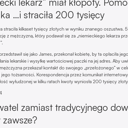
ecki lekarz” miał kłopoty. Pomo
ka …i straciła 200 tysięcy
a straciła kilkaset tysięcy złotych w wyniku znanego oszustwa. 5
ację z mężczyzną, który podawał się za „niemieckiego lekarza p
”.
przedstawił się jako James, przekonał kobietę, by ta opłaciła jego
nia lekarskie i wysyłkę wartościowej paczki na jej adres. Aby u
 mężczyzna przekazał kontakt do swojego „przełożonego” w cel
 jego tożsamości. Korespondencja przez komunikat internetowy
łość wyłudzonej w kilku ratach kwoty wyniosła 200 tysięcy złot
4
tel zamiast tradycyjnego dow
y zawsze?