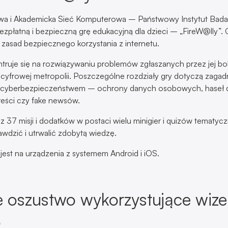
a i Akademicka Sieć Komputerowa – Państwowy Instytut Bad
ezpłatną i bezpieczną grę edukacyjną dla dzieci – „FireW@lly”. 
zasad bezpiecznego korzystania z internetu.
truje się na rozwiązywaniu problemów zgłaszanych przez jej bo
yfrowej metropolii. Poszczególne rozdziały gry dotyczą zagad
 cyberbezpieczeństwem – ochrony danych osobowych, haseł 
reści czy fake newsów.
 z 37 misji i dodatków w postaci wielu minigier i quizów tematyc
awdzić i utrwalić zdobytą wiedzę.
jest na urządzenia z systemem Android i iOS.
e oszustwo wykorzystujące wiz
o