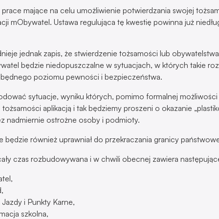
e prace mające na celu umożliwienie potwierdzania swojej tożsa
cji mObywatel. Ustawa regulująca tę kwestię powinna już niedług
nieje jednak zapis, że stwierdzenie tożsamości lub obywatelstw
ywatel będzie niedopuszczalne w sytuacjach, w których takie roz
zbędnego poziomu pewności i bezpieczeństwa.
dować sytuacje, wyniku których, pomimo formalnej możliwości
 tożsamości aplikacją i tak będziemy proszeni o okazanie „plast
 nadmiernie ostrożne osoby i podmioty.
 będzie również uprawniał do przekraczania granicy państwowe
t cały czas rozbudowywana i w chwili obecnej zawiera następujące
tel,
,
Jazdy i Punkty Karne,
macja szkolna,