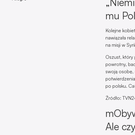
„Niemi
mu Pol
Kolejne kobiet
nawiązała rel
na misji w Syrii
Oszust, który 
powrotny, bada
swoją osobę,
potwierdzenia
po polsku. Ca
Źródło: TVN2
mObywa
Ale cz