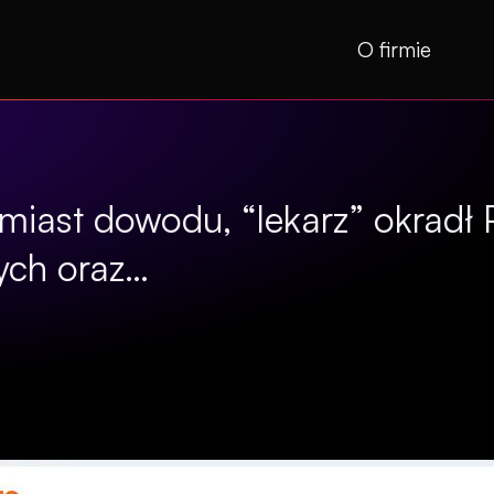
O firmie
iast dowodu, “lekarz” okradł 
ych oraz…