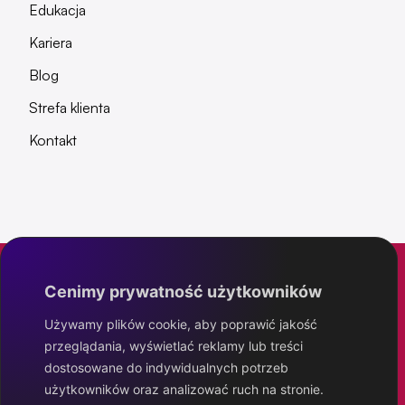
Edukacja
Kariera
Blog
Strefa klienta
Kontakt
Cenimy prywatność użytkowników
Eximo Project
Używamy plików cookie, aby poprawić jakość
przeglądania, wyświetlać reklamy lub treści
IT poziom wyżej
dostosowane do indywidualnych potrzeb
użytkowników oraz analizować ruch na stronie.