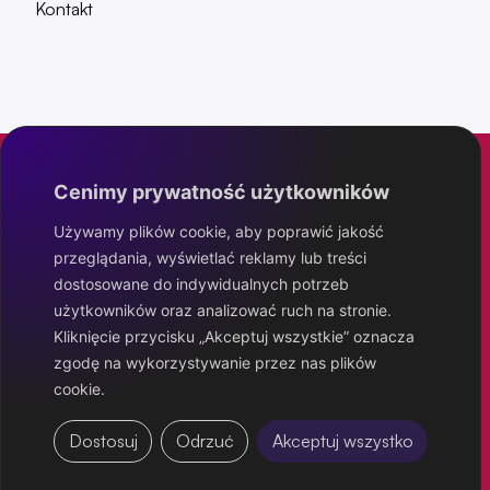
Kontakt
Cenimy prywatność użytkowników
Eximo Project
Używamy plików cookie, aby poprawić jakość
przeglądania, wyświetlać reklamy lub treści
IT poziom wyżej
dostosowane do indywidualnych potrzeb
użytkowników oraz analizować ruch na stronie.
Kliknięcie przycisku „Akceptuj wszystkie” oznacza
zgodę na wykorzystywanie przez nas plików
cookie.
Polityka prywatności
Dostosuj
Odrzuć
Akceptuj wszystko
© Eximo Project 2026